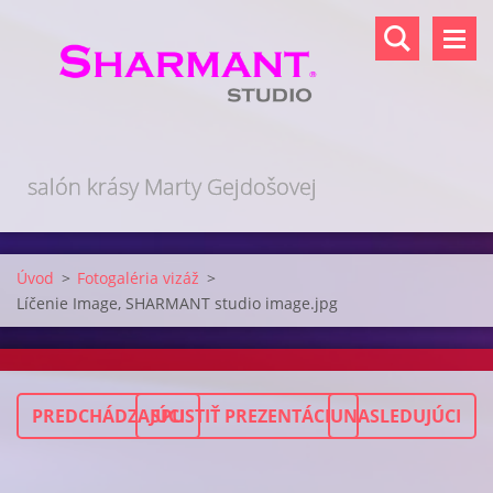
salón krásy Marty Gejdošovej
Úvod
>
Fotogaléria vizáž
>
Líčenie Image, SHARMANT studio image.jpg
PREDCHÁDZAJÚCI
SPUSTIŤ PREZENTÁCIU
NASLEDUJÚCI