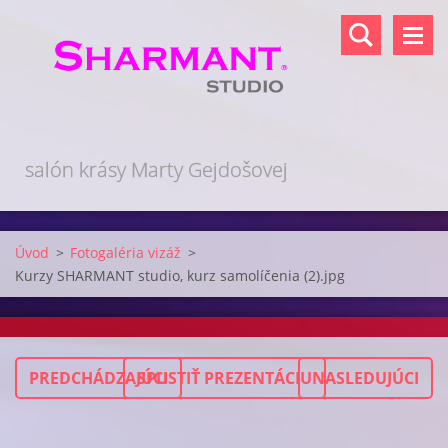
salón krásy Marty Gejdošovej
Úvod
>
Fotogaléria vizáž
>
Kurzy SHARMANT studio, kurz samolíčenia (2).jpg
PREDCHÁDZAJÚCI
SPUSTIŤ PREZENTÁCIU
NASLEDUJÚCI