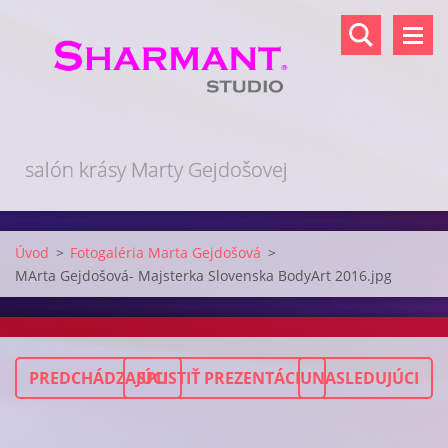
salón krásy Marty Gejdošovej
Úvod
>
Fotogaléria Marta Gejdošová
>
MArta Gejdošová- Majsterka Slovenska BodyArt 2016.jpg
PREDCHÁDZAJÚCI
SPUSTIŤ PREZENTÁCIU
NASLEDUJÚCI