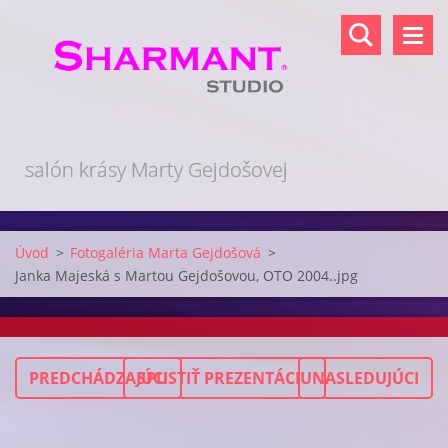
salón krásy Marty Gejdošovej
Úvod
>
Fotogaléria Marta Gejdošová
>
Janka Majeská s Martou Gejdošovou, OTO 2004..jpg
PREDCHÁDZAJÚCI
SPUSTIŤ PREZENTÁCIU
NASLEDUJÚCI