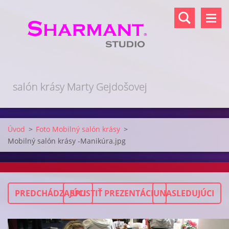
salón krásy Marty Gejdošovej
Úvod
>
Foto Mobilný salón krásy
>
Mobilný salón krásy -Manikúra.jpg
PREDCHÁDZAJÚCI
SPUSTIŤ PREZENTÁCIU
NASLEDUJÚCI